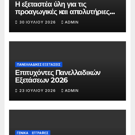
Η εξεταστέα ύλη για τις
προαγωγικές και απολυτήριες
εξετάσεις των ΓΕΛ (Α’,Β’,Γ’) το σχ.
30 ΙΟΥΛΊΟΥ 2026
ADMIN
έτος 2026-2027
ΠΑΝΕΛΛΑΔΙΚΕΣ ΕΞΕΤΑΣΕΙΣ
Επιτυχόντες Πανελλαδικών
Εξετάσεων 2026
23 ΙΟΥΛΊΟΥ 2026
ADMIN
ΓΕΝΙΚΆ
ΕΓΓΡΑΦΈΣ