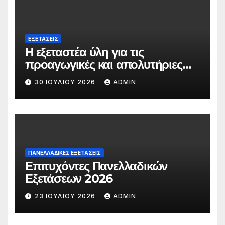
ΕΞΕΤΆΣΕΙΣ
Η εξεταστέα ύλη για τις
προαγωγικές και απολυτήριες
εξετάσεις των ΓΕΛ (Α’,Β’,Γ’) το σχ.
30 ΙΟΥΛΊΟΥ 2026
ADMIN
έτος 2026-2027
ΠΑΝΕΛΛΑΔΙΚΕΣ ΕΞΕΤΑΣΕΙΣ
Επιτυχόντες Πανελλαδικών
Εξετάσεων 2026
23 ΙΟΥΛΊΟΥ 2026
ADMIN