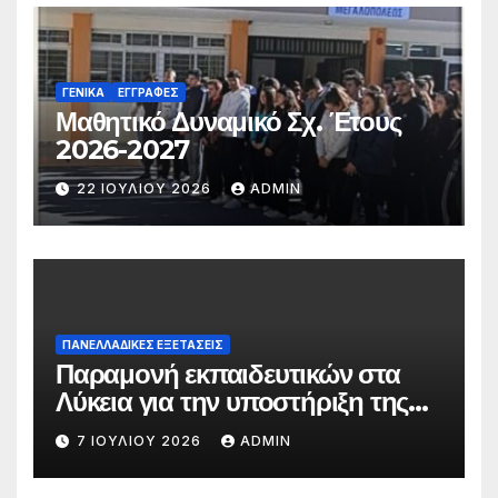
ΓΕΝΙΚΆ
ΕΓΓΡΑΦΈΣ
Μαθητικό Δυναμικό Σχ. Έτους
2026-2027
22 ΙΟΥΛΊΟΥ 2026
ADMIN
ΠΑΝΕΛΛΑΔΙΚΕΣ ΕΞΕΤΑΣΕΙΣ
Παραμονή εκπαιδευτικών στα
Λύκεια για την υποστήριξη της
υποβολής του Μηχανογραφικού
7 ΙΟΥΛΊΟΥ 2026
ADMIN