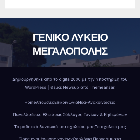
ΓΕΝΙΚΟ ΛΥΚΕΙΟ
ΜΕΓΑΛΟΠΟΛΗΣ
Δημιουργήθηκε από το digital2000 με την Υποστήριξη του
WordPress
|
Θέμα:
Newsup
από
Themeansar
.
Home
Απουσίες
Επικοινωνία
Νέα-Ανακοινώσεις
Πανελλαδικές Εξετάσεις
Σύλλογος Γονέων & Κηδεμόνων
Το μαθητικό δυναμικό του σχολείου μας
Το σχολείο μας
Ώρες ενημέρωσης γονέων
Ωρολόγια Προγράμματα