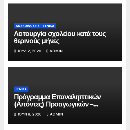
ΑΝΑΚΟΙΝΏΣΕΙΣ
ΓΕΝΙΚΆ
Λειτουργία σχολείου κατά τους
θερινούς μήνες
ΙΟΎΛ 2, 2026
ADMIN
ΓΕΝΙΚΆ
Πρόγραμμα Επαναληπτικών
(Απόντες) Προαγωγικών –
Απολυτήριων Ενδοσχολικών
ΙΟΎΝ 8, 2026
ADMIN
Εξετάσεων 2026